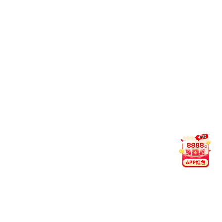
核心球员因伤缺阵，使得整体阵容受到了极大的制
约。因此，在人员不整的情况下，每位队员都必须承
担起更多责任，以弥补阵容上的不足。这不仅考验着
个人能力，也考验着团队凝聚力。
此外，外部环境如媒体舆论与粉丝期待也给球队施加
了一定压力。在这样复杂多变的环境中，如何保持冷
静头脑，将注意力集中于自身表现，是每位队员需要
面对的重要课题。只有这样，他们才能够真正走出困
境，实现逆袭。
4、未来的发展方向
展望未来，米切尔呼吁全队要继续团结一致，共同面
对即将到来的挑战。他相信，只要能够克服当前困
难，通过不断训练与磨合，就一定能够找回胜利之