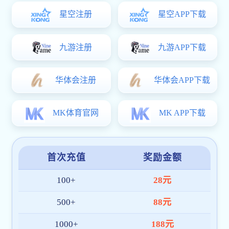
2026-06-28 05:16
53 次阅读
首页
/
体育热讯
在近期比赛中，米切尔对球队的表现发表了看法，他
坚信球队没有自满情绪，并表示输球的原因另有隐
情。这一言论引发了广泛关注，尤其是在球队面临挑
战和压力的背景下。本篇文章将从四个方面深入探讨
这一话题，首先分析米切尔对于自满情绪的看法，其
次讨论输球的潜在原因，再来剖析球队目前所处的环
境和状态，最后展望未来的发展方向。通过这些分
析，我们可以更全面地理解米切尔的观点及其背后的
深意。