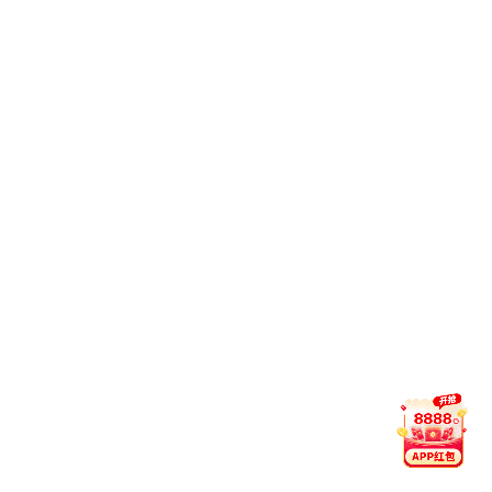
让他们在现代篮球中占据了一席之地。
首先是保罗·乔治，他以全能型前锋著称，不仅可以得
分，还具备出色的防守能力。他在攻防两端均衡的发
展使得他成为球队不可或缺的一部分。此外，今年季
后赛期间，他曾凭借高效表现帮助快船取得佳绩，再
次证明了他的实力。
再看小卡（科怀·伦纳德），他的冷静和稳定性使他成
为关键时刻值得信赖的人选。他不仅拥有卓越的进攻
技巧，更因其顶级防守而闻名。在总决赛中，小卡所
展现出的领导能力让很多人对他的未来充满期待。
Shaï Gilgeous-Alexander（SGA）则代表着新生代控
卫的发展方向，以敏捷性和视野而著称。他善于阅读