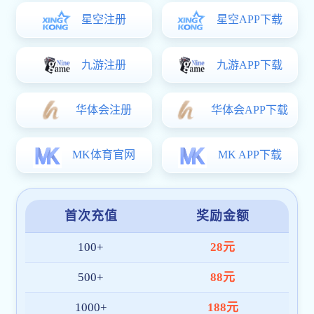
华子
2026-07-09 03:44
0 次阅读
首页
/
体育热讯
在篮球的世界中，球员个人的风格和特质常常引起球
迷与媒体的广泛讨论。近日，著名评论员迪班萨在谈
及球员喜好时表示，他最喜欢的球员是凯文·杜兰特
（KD），并且认为杜兰特与传奇球星麦迪有相似之
处。此外，他还对保罗·乔治、小卡（科怀·伦纳德）以
及沙伊·吉尔杰斯-亚历山大（SGA）表示了高度的欣
赏。这一系列观点不仅展现了迪班萨对于当今NBA形
势的独到见解，也引发了广大球迷对这些球员风格和
能力的深思。本文将从多个方面详细探讨这一话题，