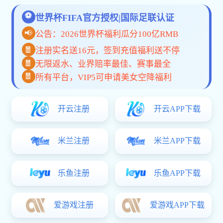
迪班萨谈球员喜好：KD是最爱却
被比作麦迪还欣赏乔治小卡和SGA